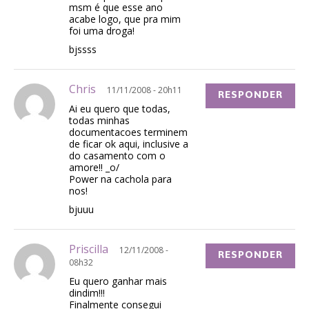
msm é que esse ano
acabe logo, que pra mim
foi uma droga!
bjssss
Chris
11/11/2008 - 20h11
RESPONDER
Ai eu quero que todas,
todas minhas
documentacoes terminem
de ficar ok aqui, inclusive a
do casamento com o
amore!! _o/
Power na cachola para
nos!
bjuuu
Priscilla
12/11/2008 -
RESPONDER
08h32
Eu quero ganhar mais
dindim!!!
Finalmente consegui