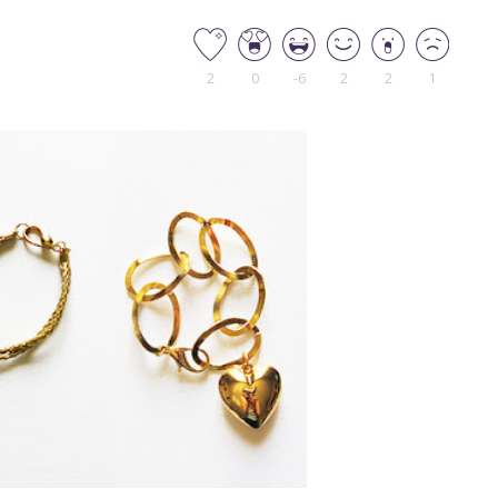
2
0
-6
2
2
1