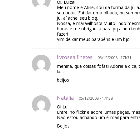
Oi, Luiza!
Meu nome é Aline, sou da turma da Júlia.
seu orkut. Fui dar uma olhada, pq sempre
Ju, aí achei seu blog.
Nossa, é maravilhoso! Muito lindo mesmo
horas e me obriguei a para pq ainda ten
fazer!
Vim deixar meus parabéns e um bjo!
livrosealfinetes
05/12/2008 - 17h31
menina, que coisas fofas! Adorei a dica, 
lá…
beijos
Natália
05/12/2008 - 17h38
Oi Lu!
Entrei no flickr e adorei umas peças, m
Não estou achando um e-mail para entr
Beijos!