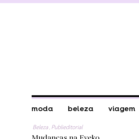
moda
beleza
viagem
Beleza
,
Publieditorial
Mudanças na Eyeko