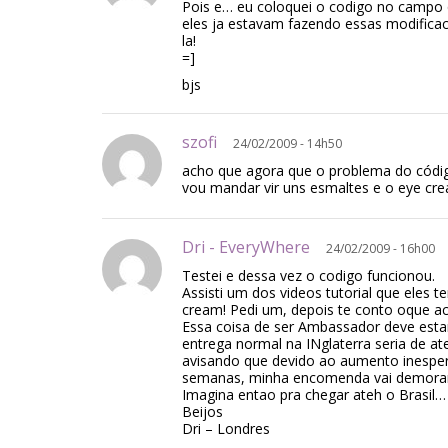
Pois e… eu coloquei o codigo no campo q
eles ja estavam fazendo essas modific
la!
=]
bjs
szofi
24/02/2009 - 14h50
acho que agora que o problema do códig
vou mandar vir uns esmaltes e o eye cr
Dri - EveryWhere
24/02/2009 - 16h00
Testei e dessa vez o codigo funcionou.
Assisti um dos videos tutorial que eles te
cream! Pedi um, depois te conto oque ac
Essa coisa de ser Ambassador deve estar
entrega normal na INglaterra seria de at
avisando que devido ao aumento inespe
semanas, minha encomenda vai demorar
Imagina entao pra chegar ateh o Brasil…
Beijos
Dri – Londres