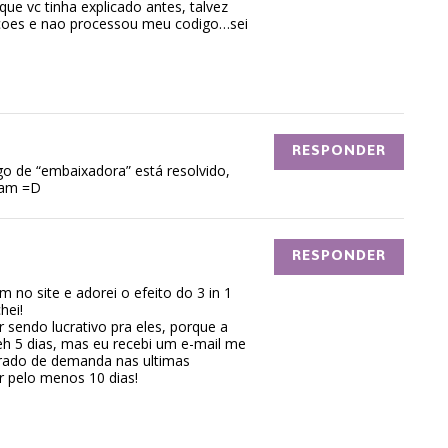
ue vc tinha explicado antes, talvez
acoes e nao processou meu codigo…sei
RESPONDER
o de “embaixadora” está resolvido,
eam =D
RESPONDER
m no site e adorei o efeito do 3 in 1
hei!
 sendo lucrativo pra eles, porque a
eh 5 dias, mas eu recebi um e-mail me
rado de demanda nas ultimas
 pelo menos 10 dias!