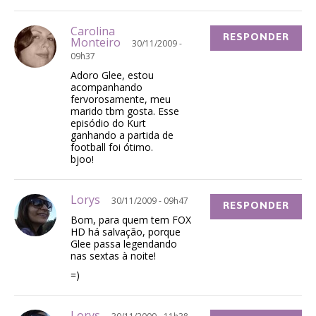
Carolina
RESPONDER
Monteiro
30/11/2009 -
09h37
Adoro Glee, estou
acompanhando
fervorosamente, meu
marido tbm gosta. Esse
episódio do Kurt
ganhando a partida de
football foi ótimo.
bjoo!
Lorys
30/11/2009 - 09h47
RESPONDER
Bom, para quem tem FOX
HD há salvação, porque
Glee passa legendando
nas sextas à noite!
=)
Lorys