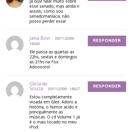
Já ouvi falar muito sobre
esse seriado, mas ainda n
assisti, como sou
seriadomaníaca, não
posso perder essa!
Jana Bovi
30/11/2009 -
RESPONDER
15h43
Ele passa as quartas as
22hs, sextas e domingos
as 21hs na Fox.
Adooooro!
Glicia de
RESPONDER
Souza
30/11/2009 - 16h27
Estou completamente
viciada em Glee. Adoro a
história, o humor acido e
principalmente as
músicas. O cd Volume 1 já
é o mais tocado no meu
iPod.