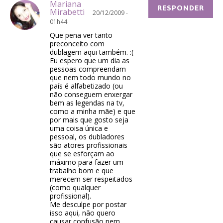
Mariana
RESPONDER
Mirabetti
20/12/2009 -
01h44
Que pena ver tanto
preconceito com
dublagem aqui também. :(
Eu espero que um dia as
pessoas compreendam
que nem todo mundo no
país é alfabetizado (ou
não conseguem enxergar
bem as legendas na tv,
como a minha mãe) e que
por mais que gosto seja
uma coisa única e
pessoal, os dubladores
são atores profissionais
que se esforçam ao
máximo para fazer um
trabalho bom e que
merecem ser respeitados
(como qualquer
profissional).
Me desculpe por postar
isso aqui, não quero
causar confusão nem