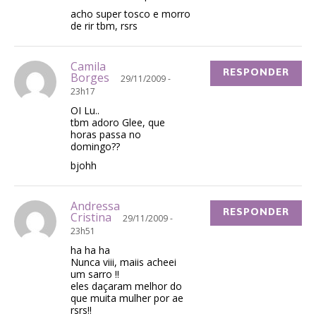
acho super tosco e morro
de rir tbm, rsrs
Camila
RESPONDER
Borges
29/11/2009 -
23h17
OI Lu..
tbm adoro Glee, que
horas passa no
domingo??
bjohh
Andressa
RESPONDER
Cristina
29/11/2009 -
23h51
ha ha ha
Nunca viii, maiis acheei
um sarro !!
eles daçaram melhor do
que muita mulher por ae
rsrs!!