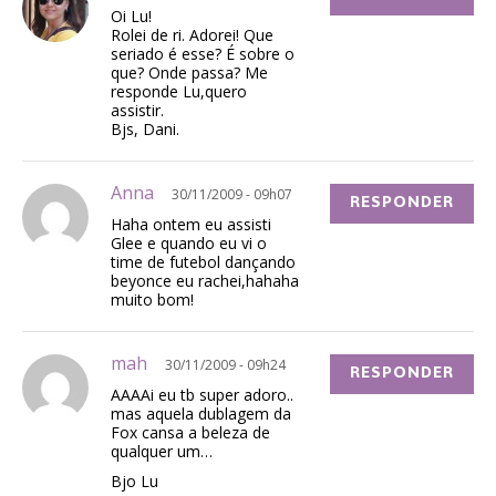
Oi Lu!
Rolei de ri. Adorei! Que
seriado é esse? É sobre o
que? Onde passa? Me
responde Lu,quero
assistir.
Bjs, Dani.
Anna
30/11/2009 - 09h07
RESPONDER
Haha ontem eu assisti
Glee e quando eu vi o
time de futebol dançando
beyonce eu rachei,hahaha
muito bom!
mah
30/11/2009 - 09h24
RESPONDER
AAAAi eu tb super adoro..
mas aquela dublagem da
Fox cansa a beleza de
qualquer um…
Bjo Lu