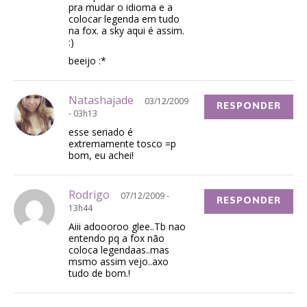
pra mudar o idioma e a
colocar legenda em tudo
na fox. a sky aqui é assim.
:)
beeijo :*
Natashajade
03/12/2009
RESPONDER
- 03h13
esse seriado é
extremamente tosco =p
bom, eu achei!
Rodrigo
07/12/2009 -
RESPONDER
13h44
Aiii adoooroo glee..Tb nao
entendo pq a fox não
coloca legendaas..mas
msmo assim vejo..axo
tudo de bom.!