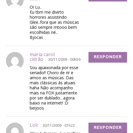
Oi Lu..
Eu tbm me divirto
horrores assistindo
Glee..fora que as músicas
são sempre mtooo bem
escolhidas né..
Bjocas
maria carol
RESPONDER
cidrão
30/11/2009 - 00h59
Sou apaixonada por esse
seriado!! Choro de rir e
amoo as músicas. Das
mais clássicas às atuais
haha Não acompanho
mais na FOX justamente
por ser dublado…agora
baixo na internet! :D
beijoos
Loli
30/11/2009 - 01h22
RESPONDER