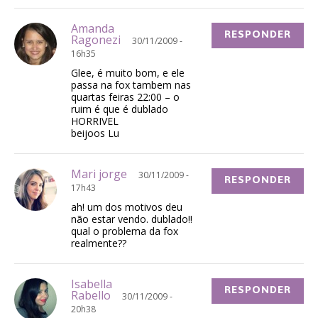
Amanda
RESPONDER
Ragonezi
30/11/2009 -
16h35
Glee, é muito bom, e ele
passa na fox tambem nas
quartas feiras 22:00 – o
ruim é que é dublado
HORRIVEL
beijoos Lu
Mari jorge
30/11/2009 -
RESPONDER
17h43
ah! um dos motivos deu
não estar vendo. dublado!!
qual o problema da fox
realmente??
Isabella
RESPONDER
Rabello
30/11/2009 -
20h38