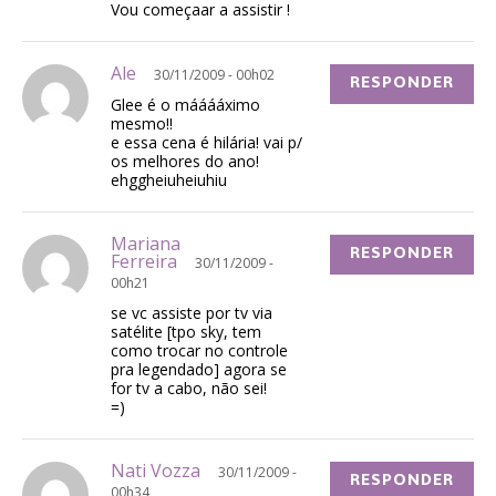
Vou começaar a assistir !
Ale
30/11/2009 - 00h02
RESPONDER
Glee é o mááááximo
mesmo!!
e essa cena é hilária! vai p/
os melhores do ano!
ehggheiuheiuhiu
Mariana
RESPONDER
Ferreira
30/11/2009 -
00h21
se vc assiste por tv via
satélite [tpo sky, tem
como trocar no controle
pra legendado] agora se
for tv a cabo, não sei!
=)
Nati Vozza
30/11/2009 -
RESPONDER
00h34