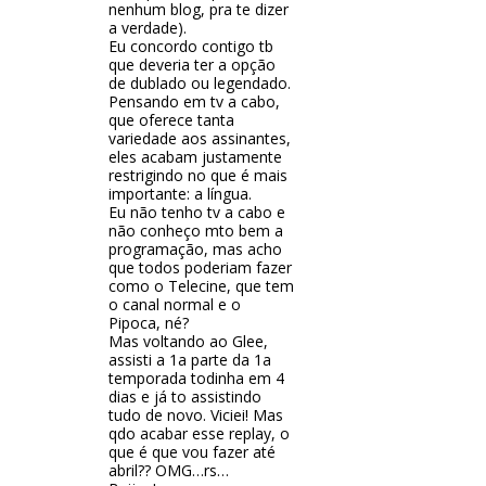
nenhum blog, pra te dizer
a verdade).
Eu concordo contigo tb
que deveria ter a opção
de dublado ou legendado.
Pensando em tv a cabo,
que oferece tanta
variedade aos assinantes,
eles acabam justamente
restrigindo no que é mais
importante: a língua.
Eu não tenho tv a cabo e
não conheço mto bem a
programação, mas acho
que todos poderiam fazer
como o Telecine, que tem
o canal normal e o
Pipoca, né?
Mas voltando ao Glee,
assisti a 1a parte da 1a
temporada todinha em 4
dias e já to assistindo
tudo de novo. Viciei! Mas
qdo acabar esse replay, o
que é que vou fazer até
abril?? OMG…rs…