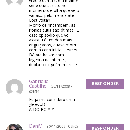
Glee é demais, é a melhor
série que assisto no
momento, e olha que vejo
várias… pelo menos até
Lost voltar!
Morro de rir também, as
ironias sutis são ótimas!! E
esse episódio que vc
assistiu é um dos mais
engraçados, quase morri
com a cena inicial… rsrsrs.
Dá pra baixar com
legenda na internet,
dublado ninguém merece.
Gabrielle
RESPONDER
Castilho
30/11/2009 -
02h54
Eu já me considero uma
gleek xD
A-DO-RO *-*
DaniV
30/11/2009 - 09h05
RESPONDER