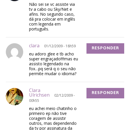
Não sei se vc assiste via
tv a cabo ou Sky/Net e
afins. No segundo caso,
dá pra colocar em inglês
com legenda em
português.
clara
01/12/2009 - 18h59
RESPONDER
eu adoro glee e tb acho
super engraçado!!!!mas eu
assisto legendado na
fox…pq será q o seu não
permite mudar o idioma?
Clara
RESPONDER
Ulrichsen
02/12/2009 -
00h55
eu achei meio chatinho o
primeiro ep não tive
coragem de assistir
outros, mas dependendo
da tv por assinatura da