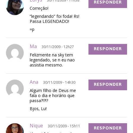
30/11/2009 - 11h38
RESPONDER
Correção!
“legendando” foi foda! Rs!
Passa LEGENDADO!
=p
Ma
30/11/2009 - 12h27
RESPONDER
Felizmente na sky tem
legendado, se n eu nao
assistia messmo.
Ana
30/11/2009 - 14h30
RESPONDER
Algum filho de Deus me
fala o dia e horário que
passa?!?!?
Bjos, Lu!
Nique
30/11/2009 - 15h11
RESPONDER