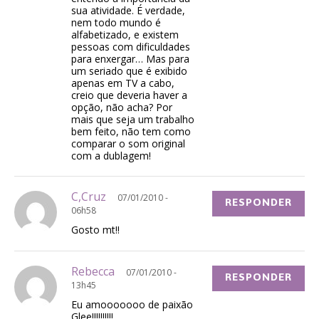
sua atividade. É verdade,
nem todo mundo é
alfabetizado, e existem
pessoas com dificuldades
para enxergar… Mas para
um seriado que é exibido
apenas em TV a cabo,
creio que deveria haver a
opção, não acha? Por
mais que seja um trabalho
bem feito, não tem como
comparar o som original
com a dublagem!
C,Cruz
07/01/2010 -
RESPONDER
06h58
Gosto mt!!
Rebecca
07/01/2010 -
RESPONDER
13h45
Eu amooooooo de paixão
Glee!!!!!!!!!!