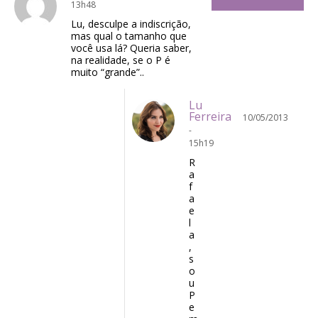
13h48
Lu, desculpe a indiscrição,
mas qual o tamanho que
você usa lá? Queria saber,
na realidade, se o P é
muito “grande”..
Lu
Ferreira
10/05/2013
-
15h19
R
a
f
a
e
l
a
,
s
o
u
P
e