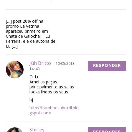
[…] post 20% off na
promo La Vetrina
apareceu primeiro em
Chata de Galocha! | Lu
Ferreira, e é de autoria de
Lu […]
Júh Britto
10/05/2013 -
RESPONDER
14h43
Oi Lu
Amei as peças
principalmente as saias
looks lindos os seus
bj
http://framboesabrazil.blo
gspot.com/
Shirley