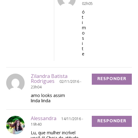
02h05
ó
t
i
m
o
s
i
t
e
Zilandra Batista
RESPONDER
Rodrigues
02/11/2016 -
23h04
amo looks assim
linda linda
Alessandra
14/11/2016 -
RESPONDER
19h40
Lu, que mulher incrível
você é! Cheia de atitude,