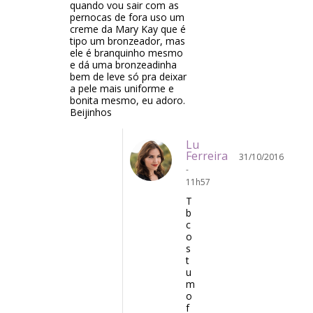
quando vou sair com as
pernocas de fora uso um
creme da Mary Kay que é
tipo um bronzeador, mas
ele é branquinho mesmo
e dá uma bronzeadinha
bem de leve só pra deixar
a pele mais uniforme e
bonita mesmo, eu adoro.
Beijinhos
Lu
Ferreira
31/10/2016
-
11h57
T
b
c
o
s
t
u
m
o
f