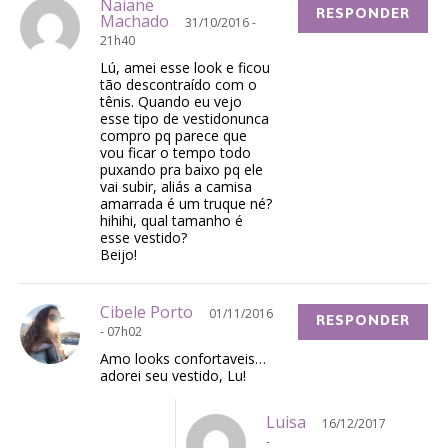
Naiane
RESPONDER
Machado
31/10/2016 -
21h40
Lú, amei esse look e ficou
tão descontraído com o
tênis. Quando eu vejo
esse tipo de vestidonunca
compro pq parece que
vou ficar o tempo todo
puxando pra baixo pq ele
vai subir, aliás a camisa
amarrada é um truque né?
hihihi, qual tamanho é
esse vestido?
Beijo!
Cibele Porto
01/11/2016
RESPONDER
- 07h02
Amo looks confortaveis…
adorei seu vestido, Lu!
Luisa
16/12/2017
-