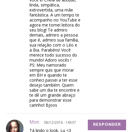
linda, simpática,
extrovertida, uma mãe
fantástica. A um tempo te
acompanho no YouTube e
agora me tornei leitora do
seu blog! Te admiro
demais, admiro a pessoa
que é, admiro sua família,
sua relação com o Léo e
a Bia. Parabéns! Você
merece todo sucesso do
mundo! Adoro vocês !
PS: Meu namorado
sempre quis que morar
em BH e quando te
conheci passei a ter esse
desejo também. Quem
sabe um dia te encontre e
te dê um grande abraço
para demonstrar esse
carinho! Bjoos
Mim
08/12/2016 - 16h37
RESPONDER
Tá lindo o look, Lu <3