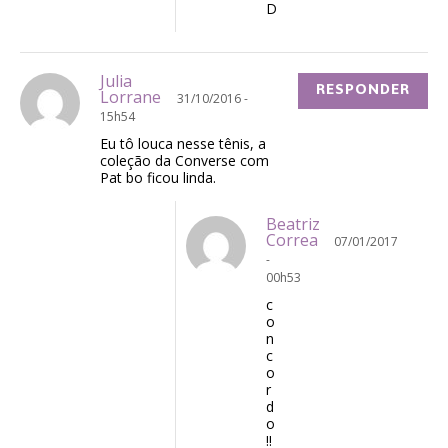
D
Julia
RESPONDER
Lorrane
31/10/2016 -
15h54
Eu tô louca nesse tênis, a
coleção da Converse com
Pat bo ficou linda.
Beatriz
Correa
07/01/2017
-
00h53
c
o
n
c
o
r
d
o
!!