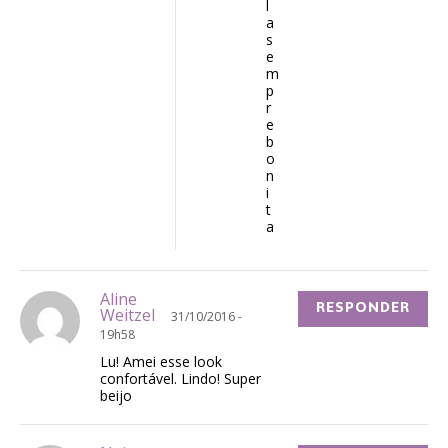
l
a
s
e
m
p
r
e
b
o
n
i
t
a
Aline
RESPONDER
Weitzel
31/10/2016 -
19h58
Lu! Amei esse look
confortável. Lindo! Super
beijo