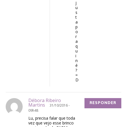
j
u
s
t
a
p
o
r
a
q
u
i
n
é
?
=
D
Débora Ribeiro
RESPONDER
Martins
31/10/2016 -
09h48
Lu, precisa falar que toda
vez que vejo esse brinco