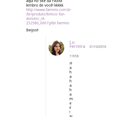
aqui no site da FARM
lembro de você! kkkkk
http://www.farmrio.com.br
/br/produto/brinco-fun-
donuts/_/A-
252580_0007.ptbr.farmrio
Beijos!!
Lu
Ferreira
31/10/2016
-
11h58
H
a
h
a
h
a
h
a
m
e
i!
!
N