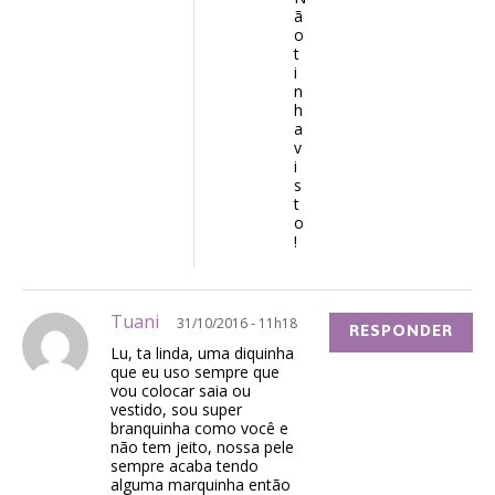
ã
o
t
i
n
h
a
v
i
s
t
o
!
Tuani
31/10/2016 - 11h18
RESPONDER
Lu, ta linda, uma diquinha
que eu uso sempre que
vou colocar saia ou
vestido, sou super
branquinha como você e
não tem jeito, nossa pele
sempre acaba tendo
alguma marquinha então