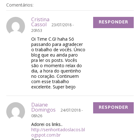
Comentários:
Cristina
RESPONDER
Cassol
23/07/2018 -
20h53
Oi Time C.G! haha Só
passando para agradecer
o trabalho de vocês. Único
blog que eu ainda paro
pra ler os posts. Vocês
são o momento relax do
dia, a hora do quentinho
no coração. Continuem
com esse trabalho
excelente. Super beijo
Daiane
RESPONDER
Domingos
24/07/2018 -
08h26
Adorei os links..
http://senhoritadoslacos.bl
ogspot.com.br