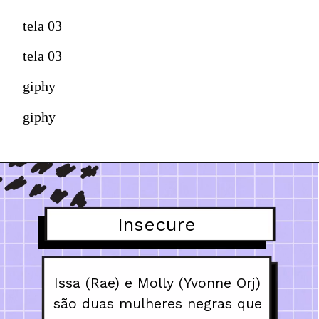
tela 03
tela 03
giphy
giphy
Insecure
Issa (Rae) e Molly (Yvonne Orj) 
são duas mulheres negras que 