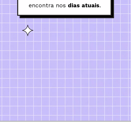
encontra nos 
dias atuais
.