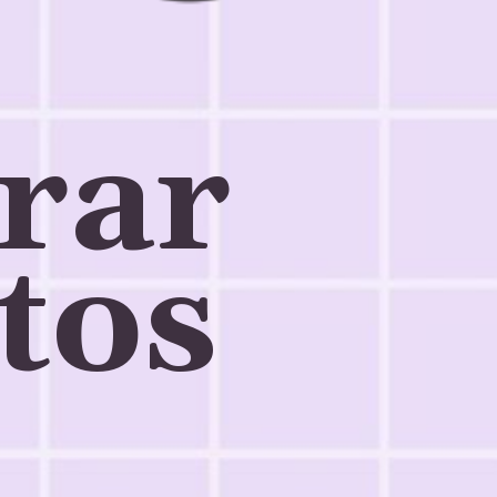
ar 
os 