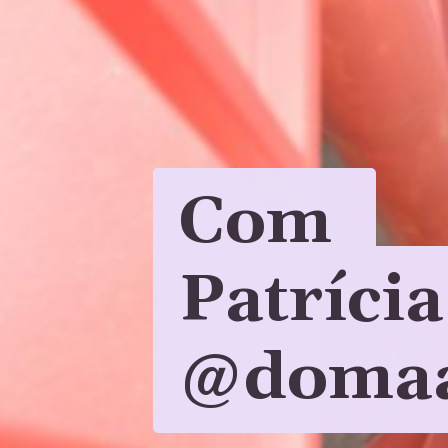
Com 
Com 
Patrícia
Patrícia
@domaa
@domaa