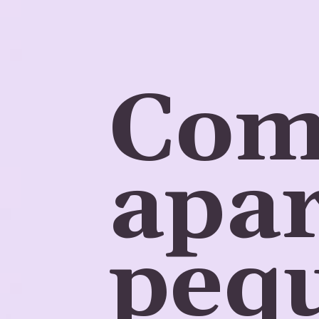
Como
apar
peq