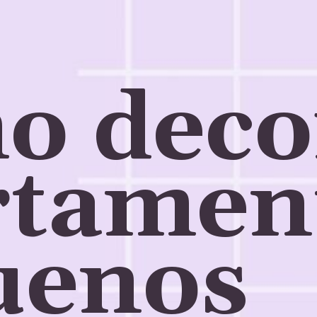
 decor
tament
uenos