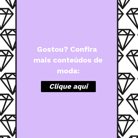
Gostou?
 Confira 
mais conteúdos de 
moda:
Clique aqui