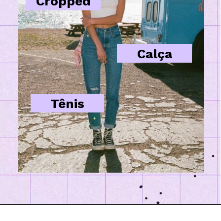
Cropped
Calça
Tênis