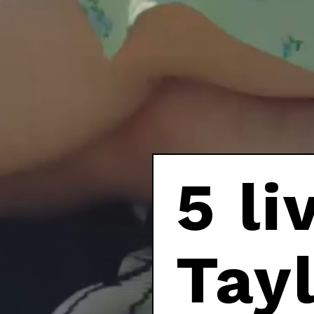
5 li
Tayl