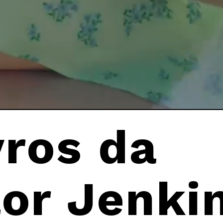
vros da 
or Jenkin