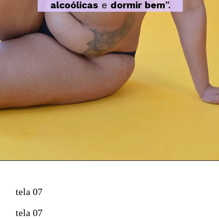
alcoólicas
 e 
dormir bem
”.
tela 07
tela 07