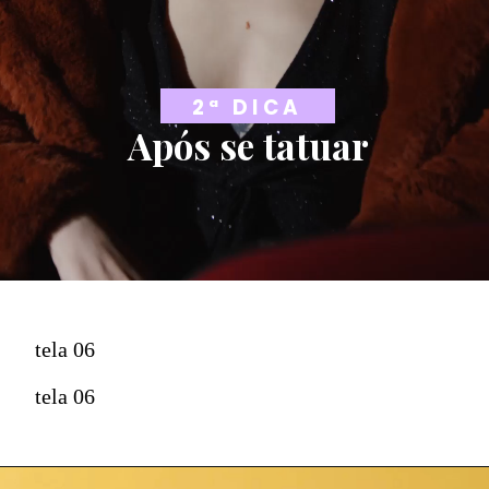
2ª DICA
Após se tatuar
tela 06
tela 06