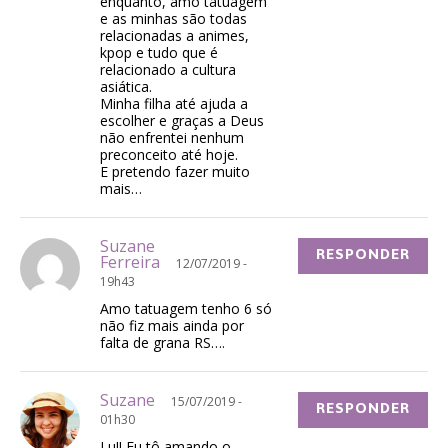
enquanto, amo tatuagem
e as minhas são todas
relacionadas a animes,
kpop e tudo que é
relacionado a cultura
asiática.
Minha filha até ajuda a
escolher e graças a Deus
não enfrentei nenhum
preconceito até hoje.
E pretendo fazer muito
mais…
Suzane
RESPONDER
Ferreira
12/07/2019 -
19h43
Amo tatuagem tenho 6 só
não fiz mais ainda por
falta de grana RS….
Suzane
15/07/2019 -
RESPONDER
01h30
Lu!! Eu tô amando o