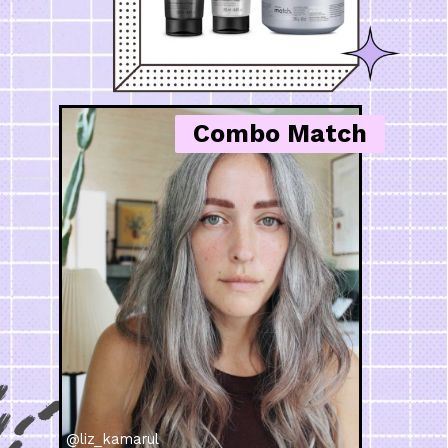
Combo Match
@liz_kamarul