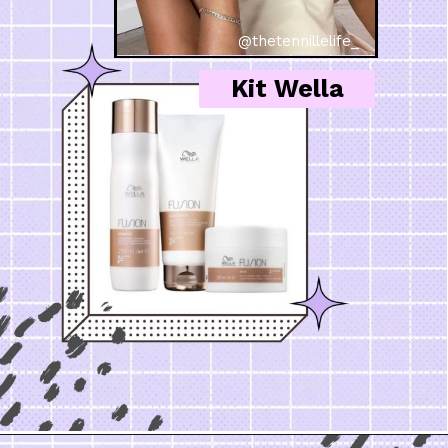
@thetennillelife_
Kit Wella