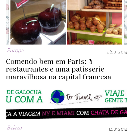
Europa
28.01.2014
Comendo bem em Paris: 4
restaurantes e uma patisserie
maravilhosa na capital francesa
Beleza
14.01.2014