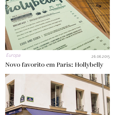
Europa
26.06.2015
Novo favorito em Paris: Hollybelly