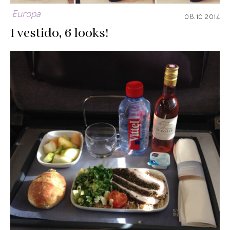
Europa
08.10.2014
1 vestido, 6 looks!