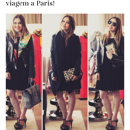
viagem a Paris!