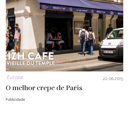
Europa
22.06.2015
O melhor crepe de Paris
Publicidade