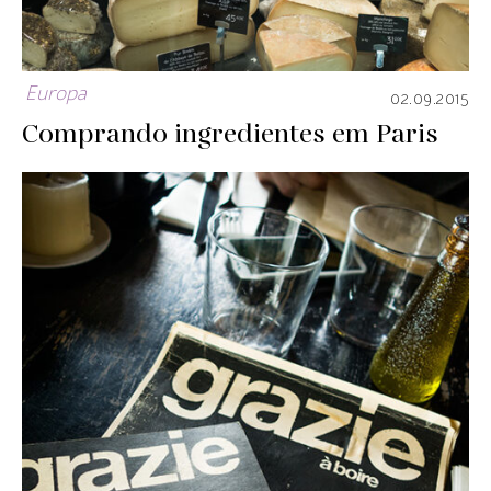
Europa
02.09.2015
Comprando ingredientes em Paris