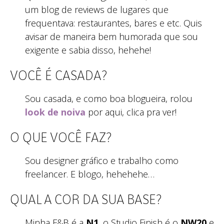
um blog de reviews de lugares que
frequentava: restaurantes, bares e etc. Quis
avisar de maneira bem humorada que sou
exigente e sabia disso, hehehe!
VOCÊ É CASADA?
Sou casada, e como boa blogueira, rolou
look de noiva
por aqui, clica pra ver!
O QUE VOCÊ FAZ?
Sou designer gráfico e trabalho como
freelancer. E blogo, hehehehe…
QUAL A COR DA SUA BASE?
Minha F&B é a
N1
, o Studio Finish é o
NW20
e