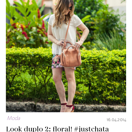
Moda
16.04.2014
Look duplo 2: floral! #justchata