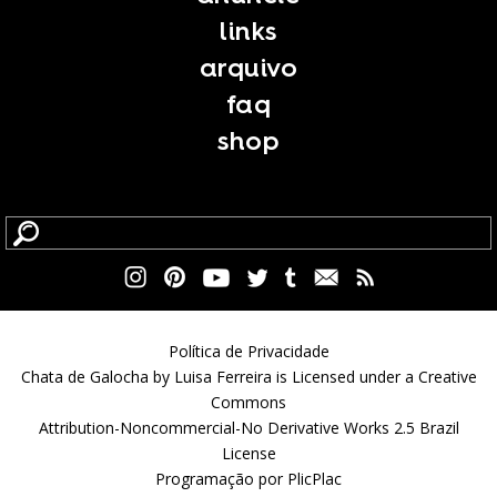
links
arquivo
faq
shop
Política de Privacidade
Chata de Galocha by Luisa Ferreira is Licensed under a Creative
Commons
Attribution-Noncommercial-No Derivative Works 2.5 Brazil
License
Programação por
PlicPlac