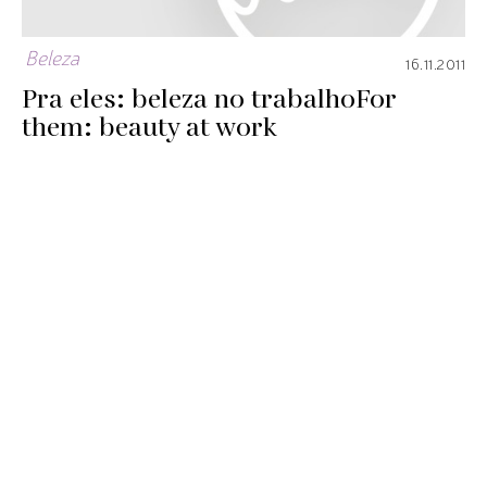
Beleza
16.11.2011
Pra eles: beleza no trabalho
For
them: beauty at work