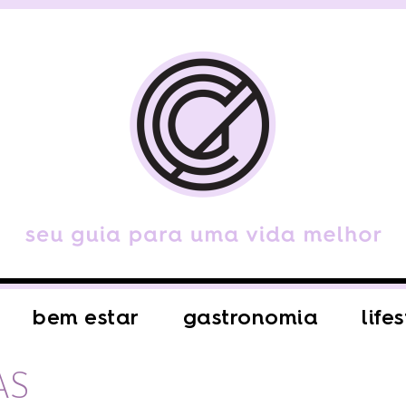
bem estar
gastronomia
life
AS