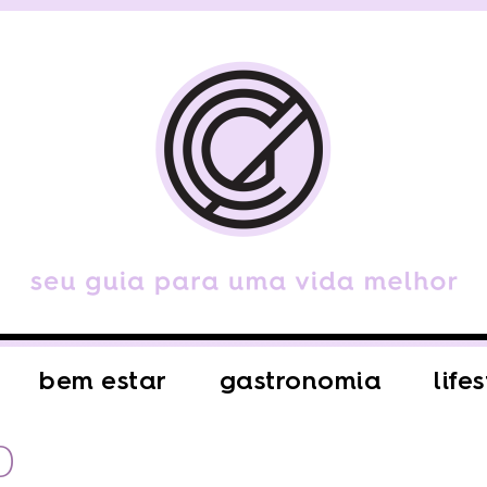
bem estar
gastronomia
life
O