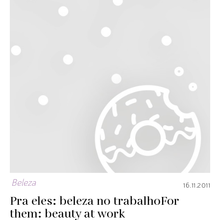
Beleza
16.11.2011
Pra eles: beleza no trabalho
For
them: beauty at work