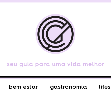
bem estar
gastronomia
life
S