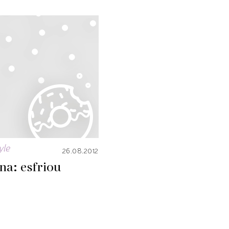
yle
26.08.2012
na: esfriou