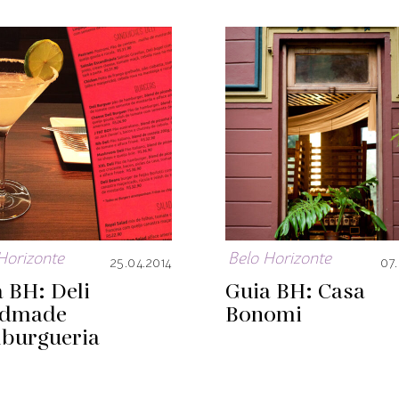
Horizonte
Belo Horizonte
25.04.2014
07.
 BH: Deli
Guia BH: Casa
dmade
Bonomi
burgueria