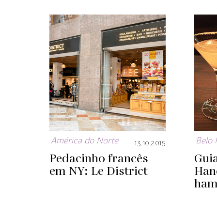
América do Norte
Belo 
13.10.2015
Pedacinho francês
Guia
em NY: Le District
Han
ham