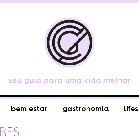
bem estar
gastronomia
life
ORES