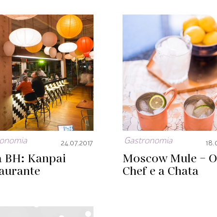
ronomia
Gastronomia
24.07.2017
18.
a BH: Kanpai
Moscow Mule – O
taurante
Chef e a Chata