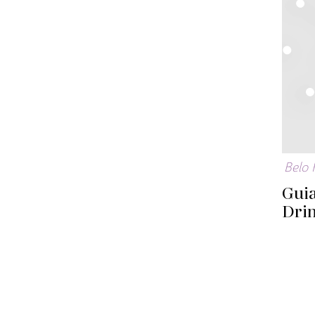
Belo 
Gui
Drin