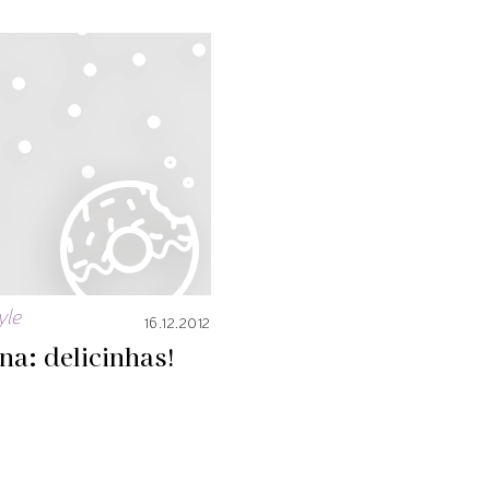
yle
16.12.2012
na: delicinhas!