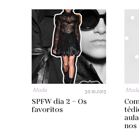
Moda
Mod
30.10.2013
SPFW dia 2 – Os
Com
favoritos
tédi
aul
nos 