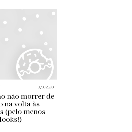
a
07.02.2011
o não morrer de
o na volta às
as (pelo menos
looks!)