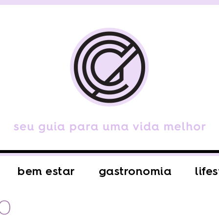
bem estar
gastronomia
life
SO