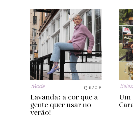
Moda
Belez
13.11.2018
Lavanda: a cor que a
Um d
gente quer usar no
Cara
verão!