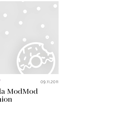
a
09.11.2011
a Mod
Mod
hion