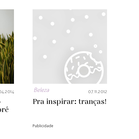
Beleza
04.2014
07.11.2012
o
Pra inspirar: tranças!
pré
Publicidade