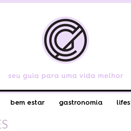
bem estar
gastronomia
life
ES