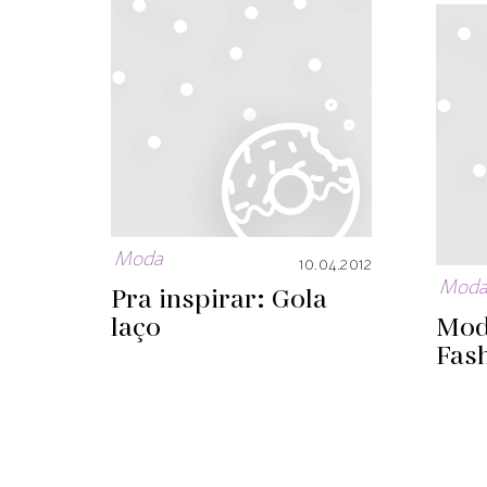
Moda
10.04.2012
Mod
Pra inspirar: Gola
laço
Mod
Fas