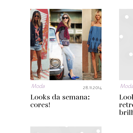
Moda
Mod
28.11.2014
Looks da semana:
Loo
cores!
retr
bril