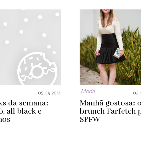
a
Moda
05.09.2014
02.
ks da semana:
Manhã gostosa: 
ô, all black e
brunch Farfetch 
hos
SPFW