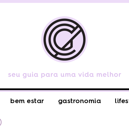
bem estar
gastronomia
life
D