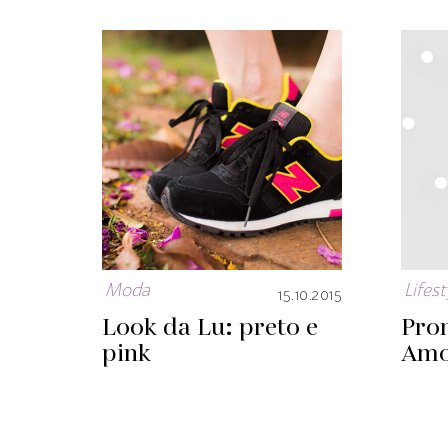
Moda
Lifest
15.10.2015
Look da Lu: preto e
Pro
pink
Am