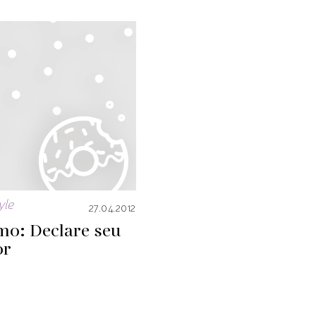
yle
27.04.2012
mo: Declare seu
or