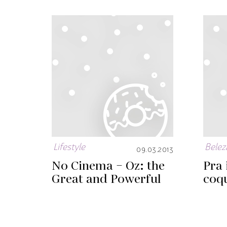
Lifestyle
Belez
09.03.2013
No Cinema – Oz: the
Pra 
Great and Powerful
coq