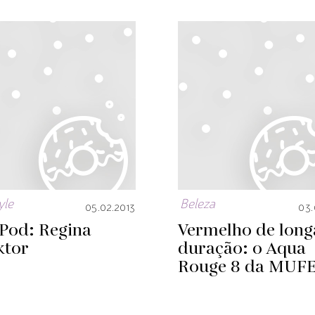
yle
Beleza
05.02.2013
03.
iPod: Regina
Vermelho de long
ktor
duração: o Aqua
Rouge 8 da MUFE