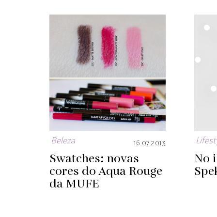
Beleza
Lifest
16.07.2013
Swatches: novas
No 
cores do Aqua Rouge
Spe
da MUFE