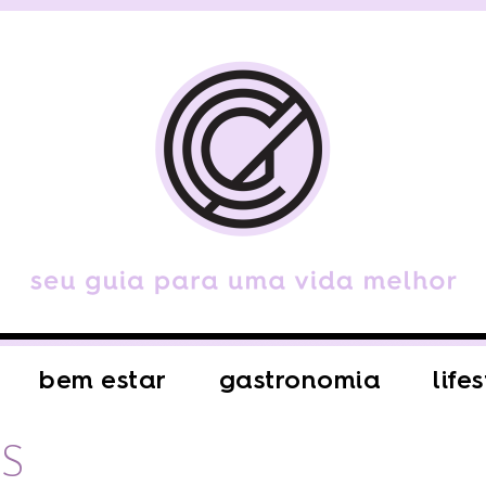
bem estar
gastronomia
life
S