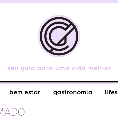
bem estar
gastronomia
life
UMADO