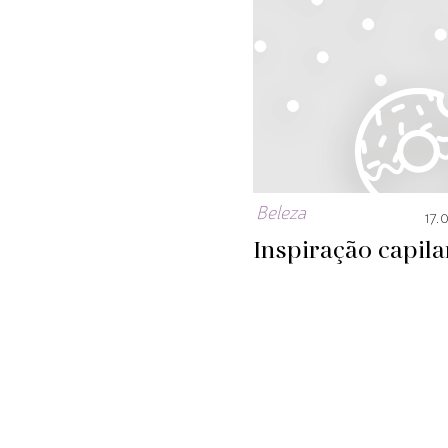
Beleza
17.
Inspiração capila