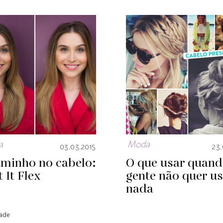
a
Moda
03.03.2015
23.
uminho no cabelo:
O que usar quand
 It Flex
gente não quer u
nada
dade