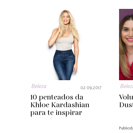
Beleza
Belez
02.09.2017
10 penteados da
Vol
Khloe Kardashian
Dust
para te inspirar
Publici