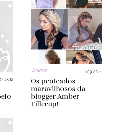
Beleza
11.09.2014
Os penteados
03.2012
maravilhosos da
belo
blogger Amber
Fillerup!