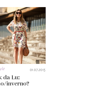
yle
01.07.2013
k da Lu:
ão/inverno?