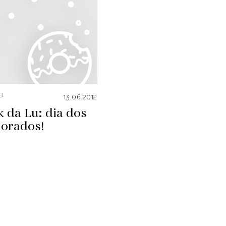
a
13.06.2012
 da Lu: dia dos
orados!