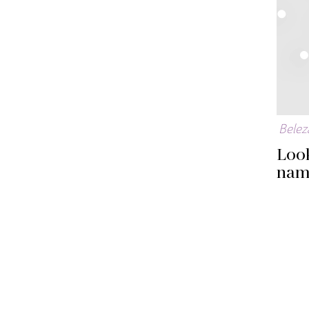
Belez
Look
nam