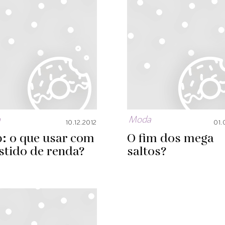
a
Moda
10.12.2012
01.
: o que usar com
O fim dos mega
stido de renda?
saltos?