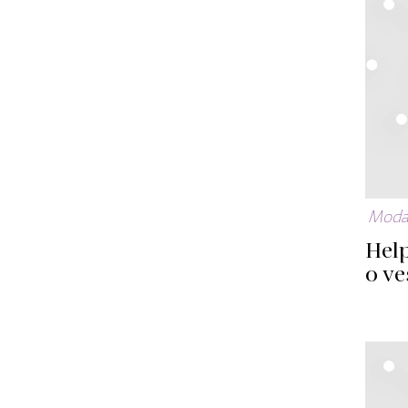
Mod
Help
o ve