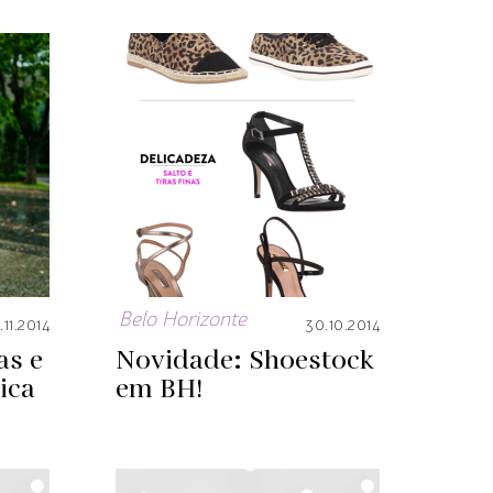
Belo Horizonte
.11.2014
30.10.2014
as e
Novidade: Shoestock
ica
em BH!