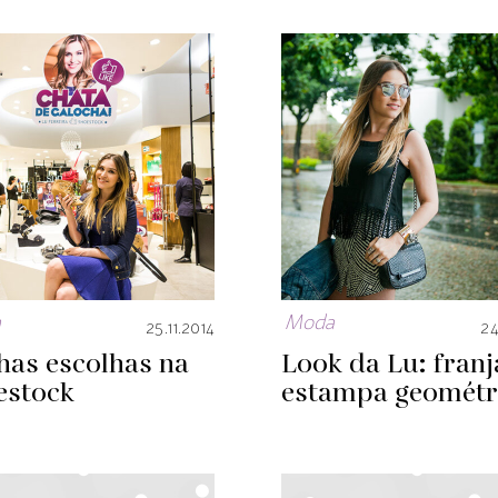
a
Moda
25.11.2014
24
has escolhas na
Look da Lu: franj
estock
estampa geométr