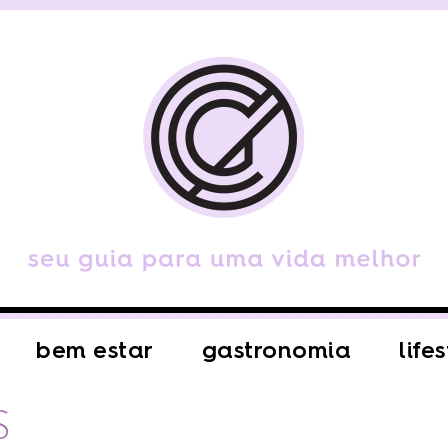
bem estar
gastronomia
life
S