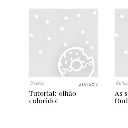
Beleza
Belez
21.07.2012
Tutorial: olhão
As 
colorido!
Dud