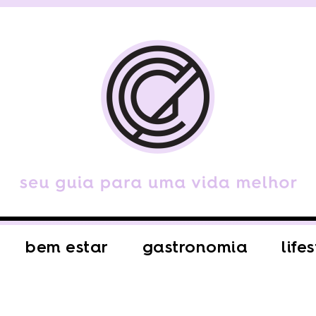
bem estar
gastronomia
life
A