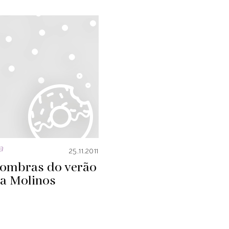
a
25.11.2011
sombras do verão
a Molinos