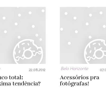
a
Belo Horizonte
22.08.2012
07.
co total:
Acessórios pra
xima tendência?
fotógrafas!