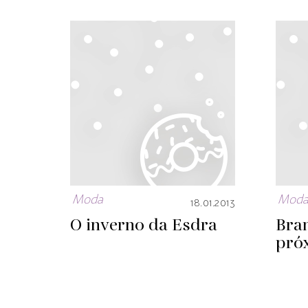
Moda
Mod
18.01.2013
O inverno da Esdra
Bran
pró