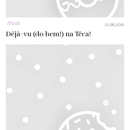
Moda
21.06.2012
Déjà-vu (do bem!) na Têca!