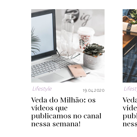
Lifestyle
Lifest
19.04.2020
Veda do Milhão: os
Veda
vídeos que
víd
publicamos no canal
pub
nessa semana!
nes