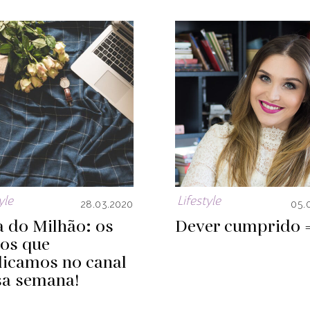
yle
Lifestyle
28.03.2020
05.
 do Milhão: os
Dever cumprido 
eos que
licamos no canal
sa semana!