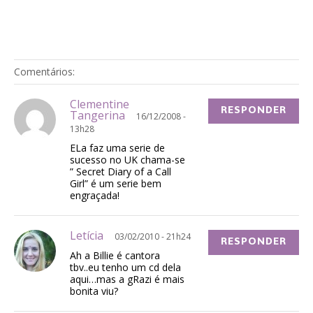
Comentários:
Clementine
RESPONDER
Tangerina
16/12/2008 -
13h28
ELa faz uma serie de
sucesso no UK chama-se
” Secret Diary of a Call
Girl” é um serie bem
engraçada!
Letícia
03/02/2010 - 21h24
RESPONDER
Ah a Billie é cantora
tbv..eu tenho um cd dela
aqui…mas a gRazi é mais
bonita viu?