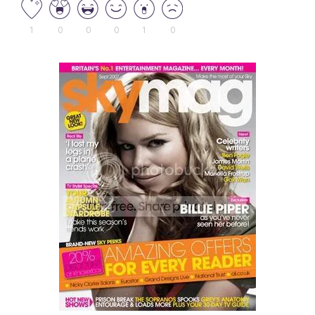
1
0
0
0
1
0