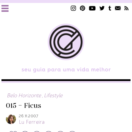
Belo Horizonte
,
Lifestyle
015 – Ficus
26.11.2007
Lu Ferreira