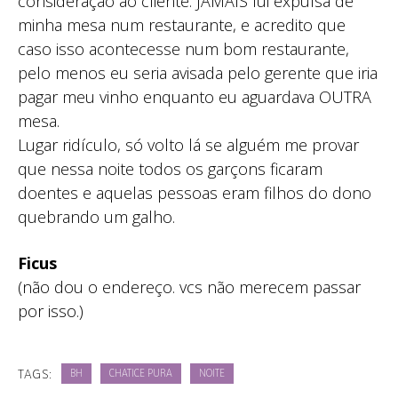
consideração ao cliente. JAMAIS fui expulsa de
minha mesa num restaurante, e acredito que
caso isso acontecesse num bom restaurante,
pelo menos eu seria avisada pelo gerente que iria
pagar meu vinho enquanto eu aguardava OUTRA
mesa.
Lugar ridículo, só volto lá se alguém me provar
que nessa noite todos os garçons ficaram
doentes e aquelas pessoas eram filhos do dono
quebrando um galho.
Ficus
(não dou o endereço. vcs não merecem passar
por isso.)
TAGS:
BH
CHATICE PURA
NOITE