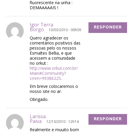
fluorescente na unha :
DEMAAAAAIS !
Igor Terra
RESPONDER
Borgo
10/03/2010 - 00h09
Quero agradecer os
comentários positivos das
pessoas pelo os nossos
Esmaltes Bellia, e que
acessem a comunidade
no orkut :
http://www.orkut.com.br/
Main#Community?
cmm=99386225
.
Em breve colocaremos o
nosso site no ar.
Obrigado.
Larissa
RESPONDER
Paiva
12/10/2010 - 12h14
Realmente e muuito bom