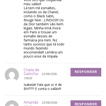
meu salão!!
Lá tem mil esmaltes,
incluindo os da Chanel,
como o Black Satin,
Rouge Noir…LINDOS!!! Os
da Dior também são bem
legais. Minha irmã mora
em Paris e trouxe um
esmalte desses de
farmácia pra mim. fez
tanto sucesso que tá todo
mundo fazendo
encomenda!!! Lembra um
pouco esse da Impala.
Chata de
RESPONDER
Galocha
23/08/2008 -
10h09
Isabela!! Fala que vc é de
BH???? E conta o salão!!!
Amanda
23/08/2008 -
RESPONDER