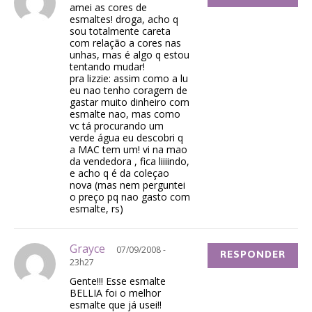
amei as cores de
esmaltes! droga, acho q
sou totalmente careta
com relação a cores nas
unhas, mas é algo q estou
tentando mudar!
pra lizzie: assim como a lu
eu nao tenho coragem de
gastar muito dinheiro com
esmalte nao, mas como
vc tá procurando um
verde água eu descobri q
a MAC tem um! vi na mao
da vendedora , fica liiiindo,
e acho q é da coleçao
nova (mas nem perguntei
o preço pq nao gasto com
esmalte, rs)
Grayce
07/09/2008 -
RESPONDER
23h27
Gente!!! Esse esmalte
BELLIA foi o melhor
esmalte que já usei!!