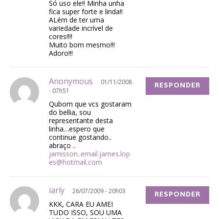
Só uso ele!! Minha unha
fica super forte e linda!!
ALém de ter uma
variedade incrível de
cores!!!!
Muito bom mesmo!!!
Adoro!!!
Anonymous
01/11/2008
RESPONDER
- 07h51
Qubom que vcs gostaram
do bellia, sou
representante desta
linha…espero que
continue gostando..
abraço ..
jamisson..email.james.lop
es@hotmail.com
iarly
26/07/2009 - 20h03
RESPONDER
KKK, CARA EU AMEI
TUDO ISSO, SOU UMA