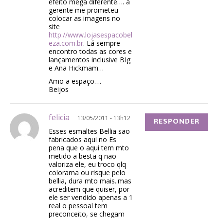
efeito mega diferente…. a
gerente me prometeu
colocar as imagens no
site
http://www.lojasespacobel
eza.com.br
. Lá sempre
encontro todas as cores e
lançamentos inclusive BIg
e Ana Hickmam…
Amo a espaço….
Beijos
felicia
13/05/2011 - 13h12
RESPONDER
Esses esmaltes Bellia sao
fabricados aqui no Es
pena que o aqui tem mto
metido a besta q nao
valoriza ele, eu troco qlq
colorama ou risque pelo
bellia, dura mto mais..mas
acreditem que quiser, por
ele ser vendido apenas a 1
real o pessoal tem
preconceito, se chegam