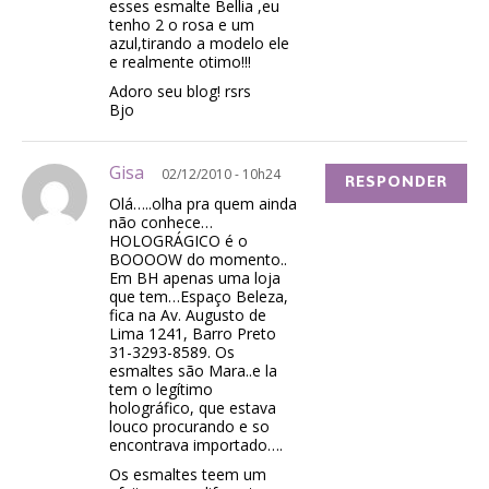
esses esmalte Bellia ,eu
tenho 2 o rosa e um
azul,tirando a modelo ele
e realmente otimo!!!
Adoro seu blog! rsrs
Bjo
Gisa
02/12/2010 - 10h24
RESPONDER
Olá…..olha pra quem ainda
não conhece…
HOLOGRÁGICO é o
BOOOOW do momento..
Em BH apenas uma loja
que tem…Espaço Beleza,
fica na Av. Augusto de
Lima 1241, Barro Preto
31-3293-8589. Os
esmaltes são Mara..e la
tem o legítimo
holográfico, que estava
louco procurando e so
encontrava importado….
Os esmaltes teem um