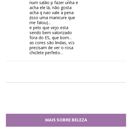
num salão p fazer unha e
acha ele lá, não gosta
acha q nao vale a pena
(isso uma manicure que
me falou)…
e pelo que vejo esta
sendo bem valorizado
fora do ES, que bom…
as cores são lindas, vcs
precisam de ver o rosa
chiclete perfeito…
MAIS SOBRE BELEZA