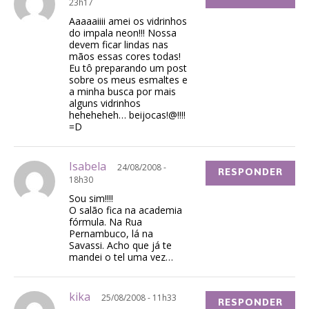
23h17
Aaaaaiiii amei os vidrinhos
do impala neon!!! Nossa
devem ficar lindas nas
mãos essas cores todas!
Eu tô preparando um post
sobre os meus esmaltes e
a minha busca por mais
alguns vidrinhos
heheheheh… beijocas!@!!!!
=D
Isabela
24/08/2008 -
RESPONDER
18h30
Sou sim!!!!
O salão fica na academia
fórmula. Na Rua
Pernambuco, lá na
Savassi. Acho que já te
mandei o tel uma vez…
kika
25/08/2008 - 11h33
RESPONDER