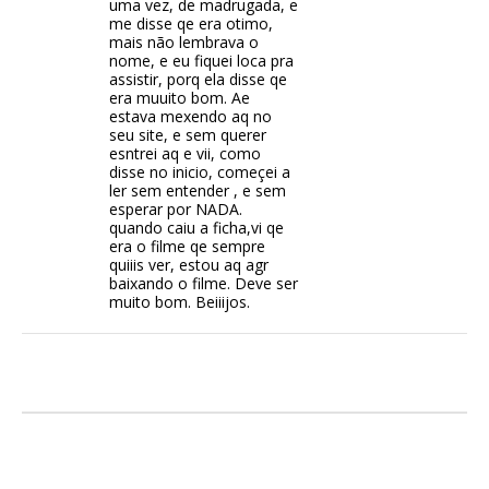
uma vez, de madrugada, e
me disse qe era otimo,
mais não lembrava o
nome, e eu fiquei loca pra
assistir, porq ela disse qe
era muuito bom. Ae
estava mexendo aq no
seu site, e sem querer
esntrei aq e vii, como
disse no inicio, começei a
ler sem entender , e sem
esperar por NADA.
quando caiu a ficha,vi qe
era o filme qe sempre
quiiis ver, estou aq agr
baixando o filme. Deve ser
muito bom. Beiiijos.