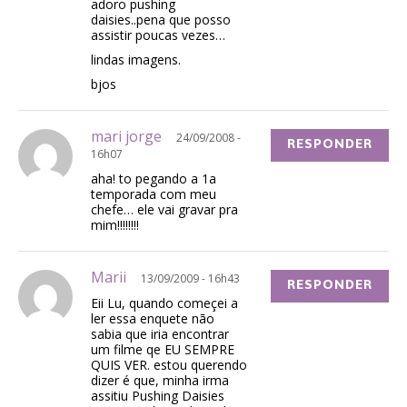
adoro pushing
daisies..pena que posso
assistir poucas vezes…
lindas imagens.
bjos
mari jorge
24/09/2008 -
RESPONDER
16h07
aha! to pegando a 1a
temporada com meu
chefe… ele vai gravar pra
mim!!!!!!!!
Marii
13/09/2009 - 16h43
RESPONDER
Eii Lu, quando começei a
ler essa enquete não
sabia que iria encontrar
um filme qe EU SEMPRE
QUIS VER. estou querendo
dizer é que, minha irma
assitiu Pushing Daisies