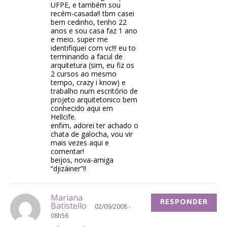
UFPE, e também sou
recém-casada!! tbm casei
bem cedinho, tenho 22
anos e sou casa faz 1 ano
e meio. super me
identifiquei com vc!!! eu to
terminando a facul de
arquitetura (sim, eu fiz os
2 cursos ao mesmo
tempo, crazy i know) e
trabalho num escritório de
projeto arquitetonico bem
conhecido aqui em
Hellcife.
enfim, adorei ter achado o
chata de galocha, vou vir
mais vezes aqui e
comentar!
beijos, nova-amiga
“djizáiner”!!
Mariana
RESPONDER
Batistello
02/09/2008 -
08h56