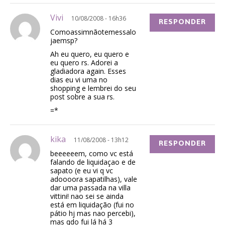
Vivi
10/08/2008 - 16h36
RESPONDER
Comoassimnãotemessalo
jaemsp?
Ah eu quero, eu quero e
eu quero rs. Adorei a
gladiadora again. Esses
dias eu vi uma no
shopping e lembrei do seu
post sobre a sua rs.
=*
kika
11/08/2008 - 13h12
RESPONDER
beeeeeem, como vc está
falando de liquidaçao e de
sapato (e eu vi q vc
adoooora sapatilhas), vale
dar uma passada na villa
vittini! nao sei se ainda
está em liquidação (fui no
pátio hj mas nao percebi),
mas qdo fui lá há 3