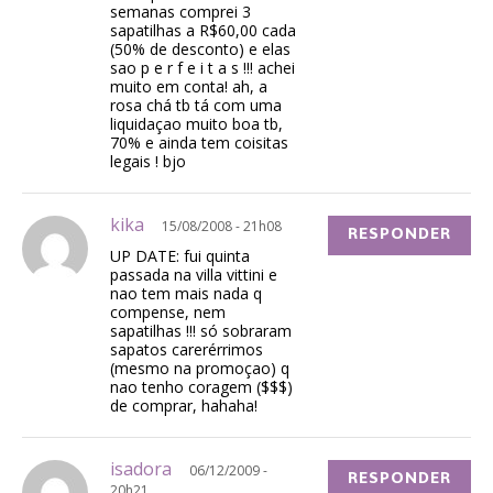
semanas comprei 3
sapatilhas a R$60,00 cada
(50% de desconto) e elas
sao p e r f e i t a s !!! achei
muito em conta! ah, a
rosa chá tb tá com uma
liquidaçao muito boa tb,
70% e ainda tem coisitas
legais ! bjo
kika
15/08/2008 - 21h08
RESPONDER
UP DATE: fui quinta
passada na villa vittini e
nao tem mais nada q
compense, nem
sapatilhas !!! só sobraram
sapatos carerérrimos
(mesmo na promoçao) q
nao tenho coragem ($$$)
de comprar, hahaha!
isadora
06/12/2009 -
RESPONDER
20h21